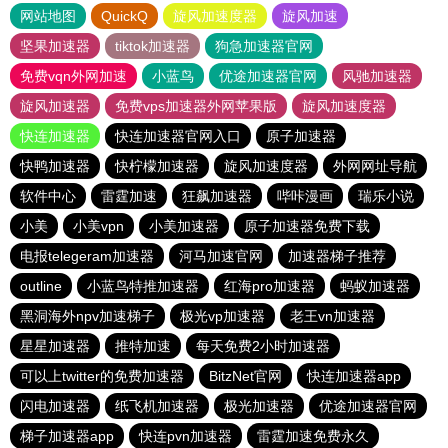
网站地图
QuickQ
旋风加速度器
旋风加速
坚果加速器
tiktok加速器
狗急加速器官网
免费vqn外网加速
小蓝鸟
优途加速器官网
风驰加速器
旋风加速器
免费vps加速器外网苹果版
旋风加速度器
快连加速器
快连加速器官网入口
原子加速器
快鸭加速器
快柠檬加速器
旋风加速度器
外网网址导航
软件中心
雷霆加速
狂飙加速器
哔咔漫画
瑞乐小说
小美
小美vpn
小美加速器
原子加速器免费下载
电报telegeram加速器
河马加速官网
加速器梯子推荐
outline
小蓝鸟特推加速器
红海pro加速器
蚂蚁加速器
黑洞海外npv加速梯子
极光vp加速器
老王vn加速器
星星加速器
推特加速
每天免费2小时加速器
可以上twitter的免费加速器
BitzNet官网
快连加速器app
闪电加速器
纸飞机加速器
极光加速器
优途加速器官网
梯子加速器app
快连pvn加速器
雷霆加速免费永久