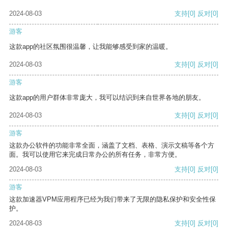
2024-08-03
支持
[0]
反对
[0]
游客
这款app的社区氛围很温馨，让我能够感受到家的温暖。
2024-08-03
支持
[0]
反对
[0]
游客
这款app的用户群体非常庞大，我可以结识到来自世界各地的朋友。
2024-08-03
支持
[0]
反对
[0]
游客
这款办公软件的功能非常全面，涵盖了文档、表格、演示文稿等各个方
面。我可以使用它来完成日常办公的所有任务，非常方便。
2024-08-03
支持
[0]
反对
[0]
游客
这款加速器VPM应用程序已经为我们带来了无限的隐私保护和安全性保
护。
2024-08-03
支持
[0]
反对
[0]