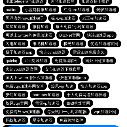
电报telegeram加速器
河马加速官网
加速器梯子推荐
outline
小蓝鸟特推加速器
红海pro加速器
蚂蚁加速器
黑洞海外npv加速梯子
极光vp加速器
老王vn加速器
星星加速器
推特加速
每天免费2小时加速器
可以上twitter的免费加速器
BitzNet官网
快连加速器app
闪电加速器
纸飞机加速器
极光加速器
优途加速器官网
梯子加速器app
快连pvn加速器
雷霆加速免费永久
quickq
xfcc旋风加速
免费跨墙软件
国外上网加速器
火箭vp加速器官网
安心加速器下载官网
国内上twitter用什么加速器
快连加速器app
免费vqn加速外网安卓
旋风vqn加速
快连加速器app
安易加速器
hammer加速器
十大免费网络加速神器
旋风vqn官网
雷霆vp加速器
赔钱机场官网
免费海外pvn加速器
每天试用一小时加速器
vqn加速外网
蚂蚁加速器
星空加速器
免费跨墙软件