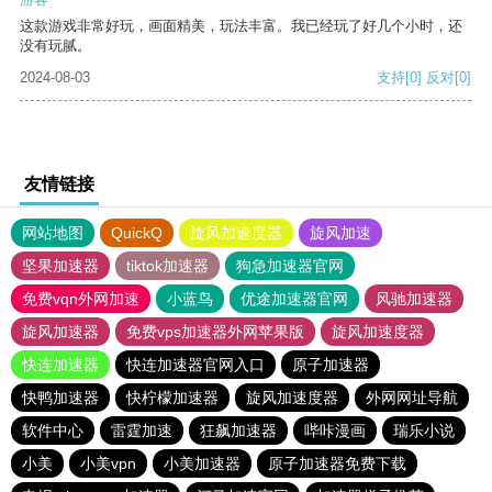
这款游戏非常好玩，画面精美，玩法丰富。我已经玩了好几个小时，还
没有玩腻。
2024-08-03
支持
[0]
反对
[0]
友情链接
网站地图
QuickQ
旋风加速度器
旋风加速
坚果加速器
tiktok加速器
狗急加速器官网
免费vqn外网加速
小蓝鸟
优途加速器官网
风驰加速器
旋风加速器
免费vps加速器外网苹果版
旋风加速度器
快连加速器
快连加速器官网入口
原子加速器
快鸭加速器
快柠檬加速器
旋风加速度器
外网网址导航
软件中心
雷霆加速
狂飙加速器
哔咔漫画
瑞乐小说
小美
小美vpn
小美加速器
原子加速器免费下载