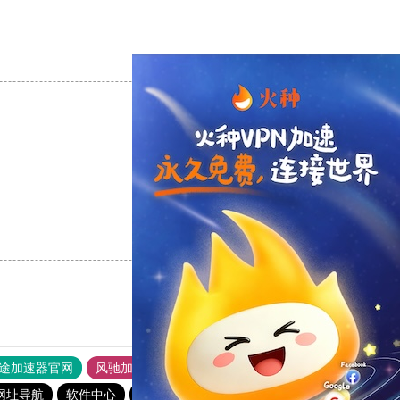
支持
[0]
反对
[0]
支持
[0]
反对
[0]
支持
[0]
反对
[0]
途加速器官网
风驰加速器
旋风加速器
网址导航
软件中心
雷霆加速
狂飙加速器
哔咔漫画