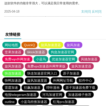
这款软件的功能非常强大，可以满足我日常使用的需求。
2025-04-18
支持
[0]
反对
[0]
友情链接
网站地图
QuickQ
旋风加速度器
旋风加速
坚果加速器
tiktok加速器
狗急加速器官网
免费vqn外网加速
小蓝鸟
优途加速器官网
风驰加速器
旋风加速器
免费vps加速器外网苹果版
旋风加速度器
快连加速器
快连加速器官网入口
原子加速器
快鸭加速器
旋风加速度器
外网网址导航
软件中心
雷霆加速
狂飙加速器
哔咔漫画
原子加速器免费下载
电报telegeram加速器
河马加速官网
加速器梯子推荐
outline
小蓝鸟特推加速器
红海pro加速器