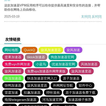
这款加速器VPM应用程序可以给你提供最高速度和安全性的连接，并帮
助你在网络上自由移动。
2025-03-19
支持
[0]
反对
[0]
友情链接
网站地图
QuickQ
旋风加速度器
旋风加速
坚果加速器
tiktok加速器
狗急加速器官网
免费vqn外网加速
小蓝鸟
优途加速器官网
风驰加速器
旋风加速器
免费vps加速器外网苹果版
旋风加速度器
快连加速器
快连加速器官网入口
原子加速器
快鸭加速器
旋风加速度器
外网网址导航
软件中心
雷霆加速
狂飙加速器
哔咔漫画
原子加速器免费下载
电报telegeram加速器
河马加速官网
加速器梯子推荐