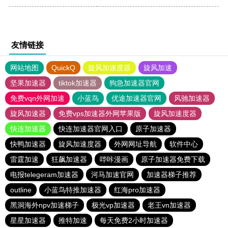
友情链接
网站地图
QuickQ
旋风加速度器
旋风加速
坚果加速器
tiktok加速器
狗急加速器官网
免费vqn外网加速
小蓝鸟
优途加速器官网
风驰加速器
旋风加速器
免费vps加速器外网苹果版
旋风加速度器
快连加速器
快连加速器官网入口
原子加速器
快鸭加速器
旋风加速度器
外网网址导航
软件中心
雷霆加速
狂飙加速器
哔咔漫画
原子加速器免费下载
电报telegeram加速器
河马加速官网
加速器梯子推荐
outline
小蓝鸟特推加速器
红海pro加速器
黑洞海外npv加速梯子
极光vp加速器
老王vn加速器
星星加速器
推特加速
每天免费2小时加速器