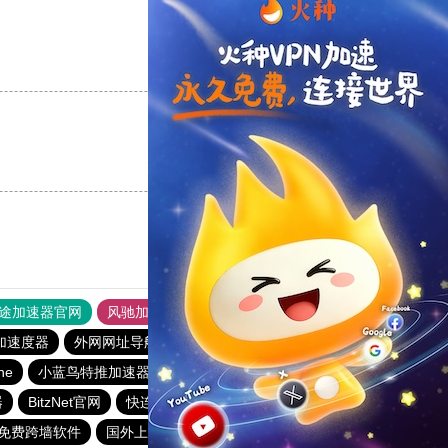
支持
[0]
反对
[0]
支持
[0]
反对
[0]
途加速器官网
风驰加速器
旋风加速器
加速度器
外网网址导航
软件中心
雷霆加速
狂飙加速器
ine
小蓝鸟特推加速器
红海pro加速器
蚂蚁加速器
器
BitzNet官网
快连加速器app
闪电加速器
免费跨墙软件
国外上网加速器
火箭vp加速器官网