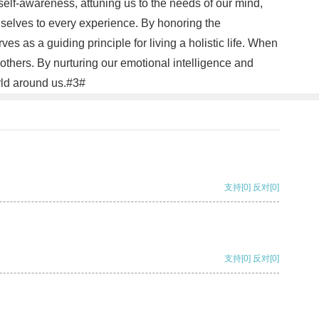
self-awareness, attuning us to the needs of our mind,
e selves to every experience. By honoring the
s as a guiding principle for living a holistic life. When
thers. By nurturing our emotional intelligence and
rld around us.#3#
支持
[0]
反对
[0]
支持
[0]
反对
[0]