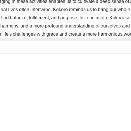
ging in these activities enables us to cultivate a deep sense of 
nal lives often intertwine, Kokoro reminds us to bring our whol
ind balance, fulfillment, and purpose. In conclusion, Kokoro serve
 harmony, and a more profound understanding of ourselves and o
te life's challenges with grace and create a more harmonious wo