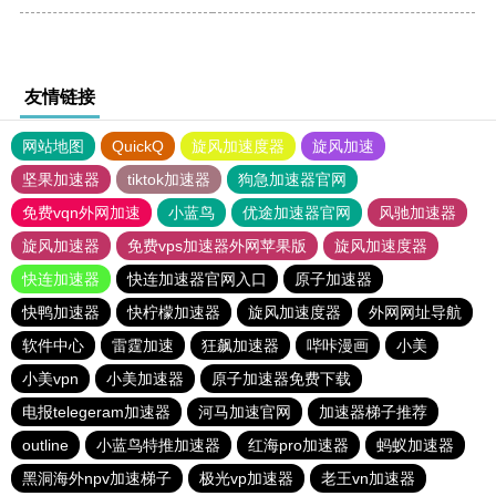
友情链接
网站地图
QuickQ
旋风加速度器
旋风加速
坚果加速器
tiktok加速器
狗急加速器官网
免费vqn外网加速
小蓝鸟
优途加速器官网
风驰加速器
旋风加速器
免费vps加速器外网苹果版
旋风加速度器
快连加速器
快连加速器官网入口
原子加速器
快鸭加速器
快柠檬加速器
旋风加速度器
外网网址导航
软件中心
雷霆加速
狂飙加速器
哔咔漫画
小美
小美vpn
小美加速器
原子加速器免费下载
电报telegeram加速器
河马加速官网
加速器梯子推荐
outline
小蓝鸟特推加速器
红海pro加速器
蚂蚁加速器
黑洞海外npv加速梯子
极光vp加速器
老王vn加速器