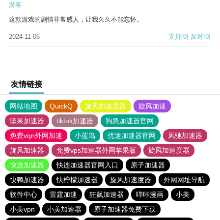
游客
这款游戏的剧情非常感人，让我久久不能忘怀。
2024-11-06
支持
[0]
反对
[0]
友情链接
网站地图
QuickQ
旋风加速度器
旋风加速
坚果加速器
tiktok加速器
狗急加速器官网
免费vqn外网加速
小蓝鸟
优途加速器官网
风驰加速器
旋风加速器
免费vps加速器外网苹果版
旋风加速度器
快连加速器
快连加速器官网入口
原子加速器
快鸭加速器
快柠檬加速器
旋风加速度器
外网网址导航
软件中心
雷霆加速
狂飙加速器
哔咔漫画
小美
小美vpn
小美加速器
原子加速器免费下载