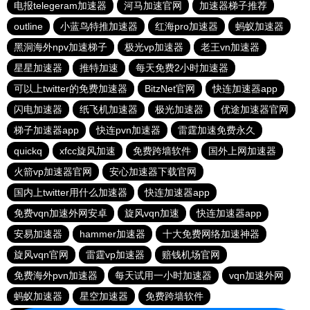
电报telegeram加速器
河马加速官网
加速器梯子推荐
outline
小蓝鸟特推加速器
红海pro加速器
蚂蚁加速器
黑洞海外npv加速梯子
极光vp加速器
老王vn加速器
星星加速器
推特加速
每天免费2小时加速器
可以上twitter的免费加速器
BitzNet官网
快连加速器app
闪电加速器
纸飞机加速器
极光加速器
优途加速器官网
梯子加速器app
快连pvn加速器
雷霆加速免费永久
quickq
xfcc旋风加速
免费跨墙软件
国外上网加速器
火箭vp加速器官网
安心加速器下载官网
国内上twitter用什么加速器
快连加速器app
免费vqn加速外网安卓
旋风vqn加速
快连加速器app
安易加速器
hammer加速器
十大免费网络加速神器
旋风vqn官网
雷霆vp加速器
赔钱机场官网
免费海外pvn加速器
每天试用一小时加速器
vqn加速外网
蚂蚁加速器
星空加速器
免费跨墙软件