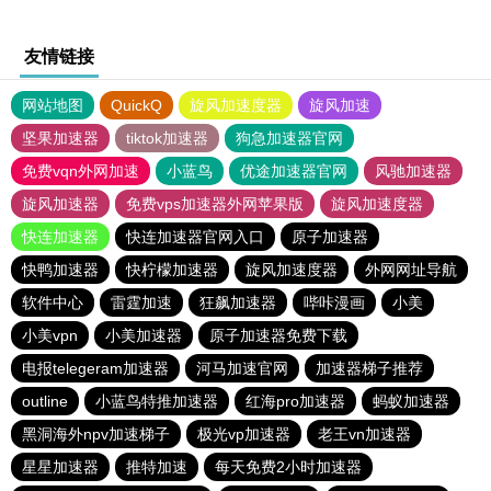
友情链接
网站地图
QuickQ
旋风加速度器
旋风加速
坚果加速器
tiktok加速器
狗急加速器官网
免费vqn外网加速
小蓝鸟
优途加速器官网
风驰加速器
旋风加速器
免费vps加速器外网苹果版
旋风加速度器
快连加速器
快连加速器官网入口
原子加速器
快鸭加速器
快柠檬加速器
旋风加速度器
外网网址导航
软件中心
雷霆加速
狂飙加速器
哔咔漫画
小美
小美vpn
小美加速器
原子加速器免费下载
电报telegeram加速器
河马加速官网
加速器梯子推荐
outline
小蓝鸟特推加速器
红海pro加速器
蚂蚁加速器
黑洞海外npv加速梯子
极光vp加速器
老王vn加速器
星星加速器
推特加速
每天免费2小时加速器