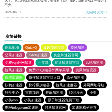
况了。我以前玩游戏经常会输，现在有了这个app，我的游戏水平提升了
不少。
2024-10-10
支持
[0]
反对
[0]
友情链接
网站地图
QuickQ
旋风加速度器
旋风加速
坚果加速器
tiktok加速器
狗急加速器官网
免费vqn外网加速
小蓝鸟
优途加速器官网
风驰加速器
旋风加速器
免费vps加速器外网苹果版
旋风加速度器
快连加速器
快连加速器官网入口
原子加速器
快鸭加速器
快柠檬加速器
旋风加速度器
外网网址导航
软件中心
雷霆加速
狂飙加速器
哔咔漫画
小美
小美vpn
小美加速器
原子加速器免费下载
电报telegeram加速器
河马加速官网
加速器梯子推荐