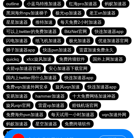
outline
小蓝鸟特推加速器
红海pro加速器
蚂蚁加速器
黑洞海外npv加速梯子
极光vp加速器
老王vn加速器
星星加速器
推特加速
每天免费2小时加速器
可以上twitter的免费加速器
BitzNet官网
快连加速器app
闪电加速器
纸飞机加速器
极光加速器
优途加速器官网
梯子加速器app
快连pvn加速器
雷霆加速免费永久
quickq
xfcc旋风加速
免费跨墙软件
国外上网加速器
火箭vp加速器官网
安心加速器下载官网
国内上twitter用什么加速器
快连加速器app
免费vqn加速外网安卓
旋风vqn加速
快连加速器app
安易加速器
hammer加速器
十大免费网络加速神器
旋风vqn官网
雷霆vp加速器
赔钱机场官网
免费海外pvn加速器
每天试用一小时加速器
vqn加速外网
蚂蚁加速器
星空加速器
免费跨墙软件
加速器试用两小时