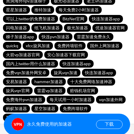
黑洞海外npv加速梯子
极光vp加速器
老王vn加速器
星星加速器
推特加速
每天免费2小时加速器
可以上twitter的免费加速器
BitzNet官网
快连加速器app
闪电加速器
纸飞机加速器
极光加速器
优途加速器官网
梯子加速器app
快连pvn加速器
雷霆加速免费永久
quickq
xfcc旋风加速
免费跨墙软件
国外上网加速器
火箭vp加速器官网
安心加速器下载官网
国内上twitter用什么加速器
快连加速器app
免费vqn加速外网安卓
旋风vqn加速
快连加速器app
安易加速器
hammer加速器
十大免费网络加速神器
旋风vqn官网
雷霆vp加速器
赔钱机场官网
免费海外pvn加速器
每天试用一小时加速器
vqn加速外网
蚂蚁加速器
星空加速器
免费跨墙软件
加速器试用两小时
永久免费使用的加速器
下载