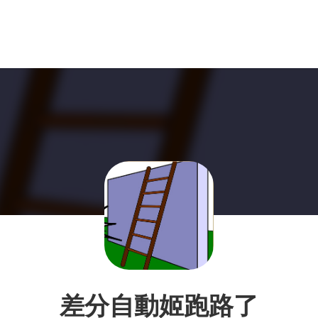
差分自動姬跑路了