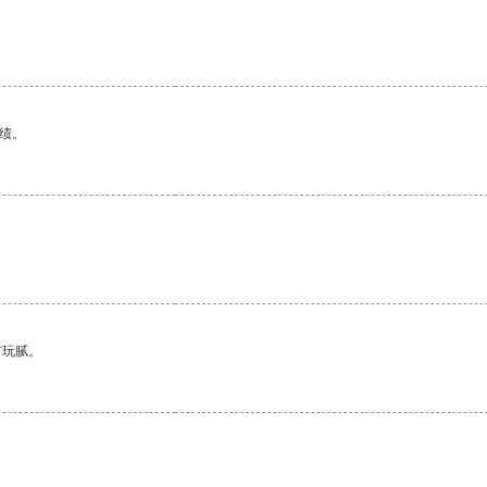
绩。
有玩腻。