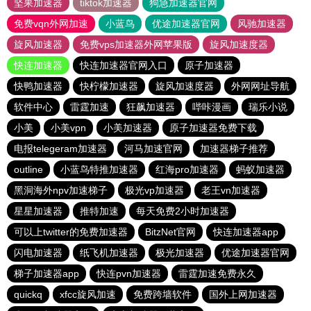
坚果加速器
tiktok加速器
狗急加速器官网
免费vqn外网加速
小蓝鸟
优途加速器官网
风驰加速器
旋风加速器
免费vps加速器外网苹果版
旋风加速度器
快连加速器
快连加速器官网入口
原子加速器
快鸭加速器
快柠檬加速器
旋风加速度器
外网网址导航
软件中心
雷霆加速
狂飙加速器
哔咔漫画
瑞乐小说
小美
小美vpn
小美加速器
原子加速器免费下载
电报telegeram加速器
河马加速官网
加速器梯子推荐
outline
小蓝鸟特推加速器
红海pro加速器
蚂蚁加速器
黑洞海外npv加速梯子
极光vp加速器
老王vn加速器
星星加速器
推特加速
每天免费2小时加速器
可以上twitter的免费加速器
BitzNet官网
快连加速器app
闪电加速器
纸飞机加速器
极光加速器
优途加速器官网
梯子加速器app
快连pvn加速器
雷霆加速免费永久
quickq
xfcc旋风加速
免费跨墙软件
国外上网加速器