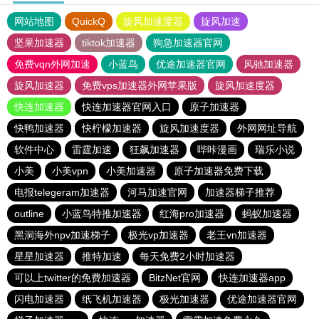
网站地图
QuickQ
旋风加速度器
旋风加速
坚果加速器
tiktok加速器
狗急加速器官网
免费vqn外网加速
小蓝鸟
优途加速器官网
风驰加速器
旋风加速器
免费vps加速器外网苹果版
旋风加速度器
快连加速器
快连加速器官网入口
原子加速器
快鸭加速器
快柠檬加速器
旋风加速度器
外网网址导航
软件中心
雷霆加速
狂飙加速器
哔咔漫画
瑞乐小说
小美
小美vpn
小美加速器
原子加速器免费下载
电报telegeram加速器
河马加速官网
加速器梯子推荐
outline
小蓝鸟特推加速器
红海pro加速器
蚂蚁加速器
黑洞海外npv加速梯子
极光vp加速器
老王vn加速器
星星加速器
推特加速
每天免费2小时加速器
可以上twitter的免费加速器
BitzNet官网
快连加速器app
闪电加速器
纸飞机加速器
极光加速器
优途加速器官网