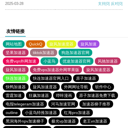
2025-03-28
支持
[0]
反对
[0]
友情链接
网站地图
QuickQ
旋风加速度器
旋风加速
坚果加速器
tiktok加速器
狗急加速器官网
免费vqn外网加速
小蓝鸟
优途加速器官网
风驰加速器
旋风加速器
免费vps加速器外网苹果版
旋风加速度器
快连加速器
快连加速器官网入口
原子加速器
快鸭加速器
旋风加速度器
外网网址导航
软件中心
雷霆加速
狂飙加速器
哔咔漫画
原子加速器免费下载
电报telegeram加速器
河马加速官网
加速器梯子推荐
outline
小蓝鸟特推加速器
红海pro加速器
黑洞海外npv加速梯子
极光vp加速器
老王vn加速器