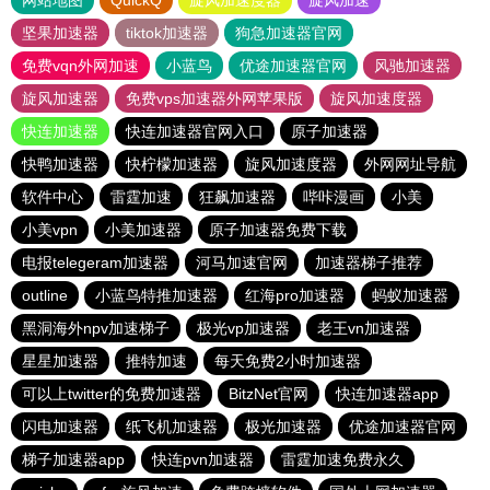
网站地图
QuickQ
旋风加速度器
旋风加速
坚果加速器
tiktok加速器
狗急加速器官网
免费vqn外网加速
小蓝鸟
优途加速器官网
风驰加速器
旋风加速器
免费vps加速器外网苹果版
旋风加速度器
快连加速器
快连加速器官网入口
原子加速器
快鸭加速器
快柠檬加速器
旋风加速度器
外网网址导航
软件中心
雷霆加速
狂飙加速器
哔咔漫画
小美
小美vpn
小美加速器
原子加速器免费下载
电报telegeram加速器
河马加速官网
加速器梯子推荐
outline
小蓝鸟特推加速器
红海pro加速器
蚂蚁加速器
黑洞海外npv加速梯子
极光vp加速器
老王vn加速器
星星加速器
推特加速
每天免费2小时加速器
可以上twitter的免费加速器
BitzNet官网
快连加速器app
闪电加速器
纸飞机加速器
极光加速器
优途加速器官网
梯子加速器app
快连pvn加速器
雷霆加速免费永久