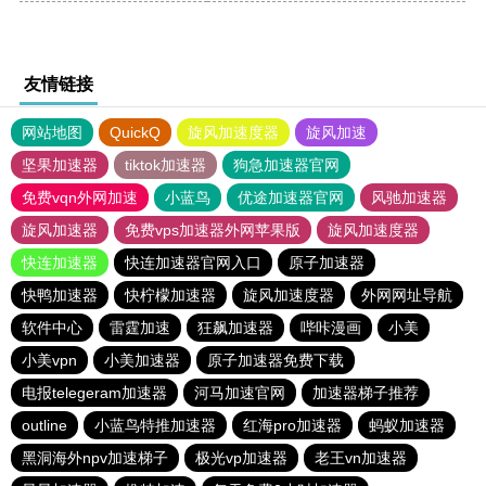
友情链接
网站地图
QuickQ
旋风加速度器
旋风加速
坚果加速器
tiktok加速器
狗急加速器官网
免费vqn外网加速
小蓝鸟
优途加速器官网
风驰加速器
旋风加速器
免费vps加速器外网苹果版
旋风加速度器
快连加速器
快连加速器官网入口
原子加速器
快鸭加速器
快柠檬加速器
旋风加速度器
外网网址导航
软件中心
雷霆加速
狂飙加速器
哔咔漫画
小美
小美vpn
小美加速器
原子加速器免费下载
电报telegeram加速器
河马加速官网
加速器梯子推荐
outline
小蓝鸟特推加速器
红海pro加速器
蚂蚁加速器
黑洞海外npv加速梯子
极光vp加速器
老王vn加速器