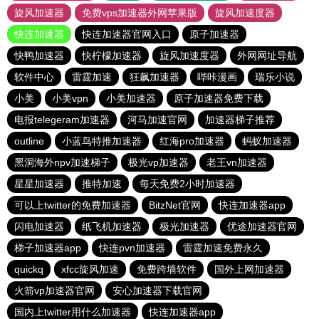
旋风加速器
免费vps加速器外网苹果版
旋风加速度器
快连加速器
快连加速器官网入口
原子加速器
快鸭加速器
快柠檬加速器
旋风加速度器
外网网址导航
软件中心
雷霆加速
狂飙加速器
哔咔漫画
瑞乐小说
小美
小美vpn
小美加速器
原子加速器免费下载
电报telegeram加速器
河马加速官网
加速器梯子推荐
outline
小蓝鸟特推加速器
红海pro加速器
蚂蚁加速器
黑洞海外npv加速梯子
极光vp加速器
老王vn加速器
星星加速器
推特加速
每天免费2小时加速器
可以上twitter的免费加速器
BitzNet官网
快连加速器app
闪电加速器
纸飞机加速器
极光加速器
优途加速器官网
梯子加速器app
快连pvn加速器
雷霆加速免费永久
quickq
xfcc旋风加速
免费跨墙软件
国外上网加速器
火箭vp加速器官网
安心加速器下载官网
国内上twitter用什么加速器
快连加速器app