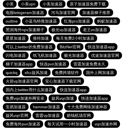
小美
小美vpn
小美加速器
原子加速器免费下载
电报telegeram加速器
河马加速官网
加速器梯子推荐
outline
小蓝鸟特推加速器
红海pro加速器
蚂蚁加速器
黑洞海外npv加速梯子
极光vp加速器
老王vn加速器
星星加速器
推特加速
每天免费2小时加速器
可以上twitter的免费加速器
BitzNet官网
快连加速器app
闪电加速器
纸飞机加速器
极光加速器
优途加速器官网
梯子加速器app
快连pvn加速器
雷霆加速免费永久
quickq
xfcc旋风加速
免费跨墙软件
国外上网加速器
火箭vp加速器官网
安心加速器下载官网
国内上twitter用什么加速器
快连加速器app
免费vqn加速外网安卓
旋风vqn加速
快连加速器app
安易加速器
hammer加速器
十大免费网络加速神器
旋风vqn官网
雷霆vp加速器
赔钱机场官网
免费海外pvn加速器
每天试用一小时加速器
vqn加速外网