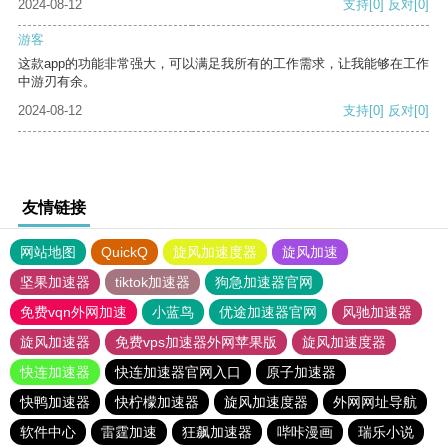
2024-08-12
支持
[0]
反对
[0]
游客
这款app的功能非常强大，可以满足我所有的工作需求，让我能够在工作
中游刃有余。
2024-08-12
支持
[0]
反对
[0]
友情链接
网站地图
QuickQ
旋风加速度器
旋风加速
坚果加速器
tiktok加速器
狗急加速器官网
免费vqn外网加速
小蓝鸟
优途加速器官网
风驰加速器
旋风加速器
免费vps加速器外网苹果版
旋风加速度器
快连加速器
快连加速器官网入口
原子加速器
快鸭加速器
快柠檬加速器
旋风加速度器
外网网址导航
软件中心
雷霆加速
狂飙加速器
哔咔漫画
瑞乐小说