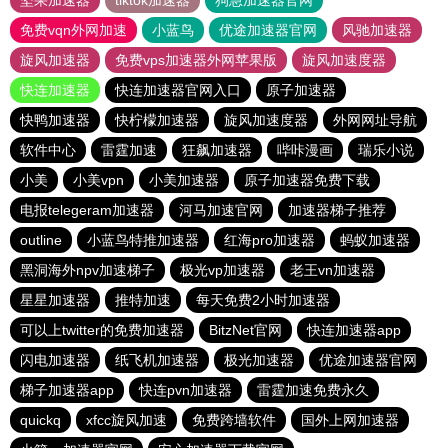
坚果加速器
tiktok加速器
狗急加速器官网
免费vqn外网加速
小蓝鸟
优途加速器官网
风驰加速器
旋风加速器
免费vps加速器外网苹果版
旋风加速度器
快连加速器
快连加速器官网入口
原子加速器
快鸭加速器
快柠檬加速器
旋风加速度器
外网网址导航
软件中心
雷霆加速
狂飙加速器
哔咔漫画
瑞乐小说
小美
小美vpn
小美加速器
原子加速器免费下载
电报telegeram加速器
河马加速官网
加速器梯子推荐
outline
小蓝鸟特推加速器
红海pro加速器
蚂蚁加速器
黑洞海外npv加速梯子
极光vp加速器
老王vn加速器
星星加速器
推特加速
每天免费2小时加速器
可以上twitter的免费加速器
BitzNet官网
快连加速器app
闪电加速器
纸飞机加速器
极光加速器
优途加速器官网
梯子加速器app
快连pvn加速器
雷霆加速免费永久
quickq
xfcc旋风加速
免费跨墙软件
国外上网加速器